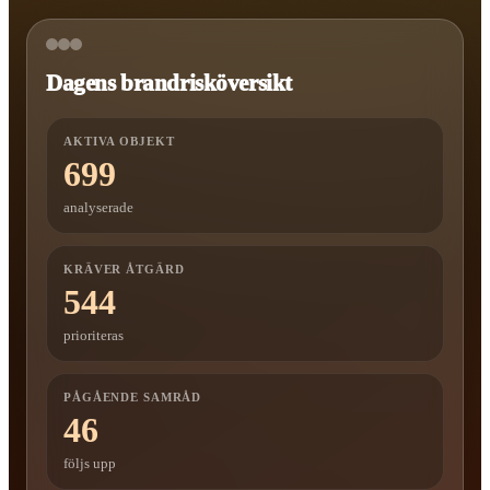
Dagens brandrisköversikt
AKTIVA OBJEKT
699
analyserade
KRÄVER ÅTGÄRD
544
prioriteras
PÅGÅENDE SAMRÅD
46
följs upp