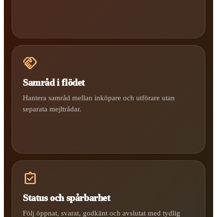
handshake
Samråd i flödet
Hantera samråd mellan inköpare och utförare utan
separata mejltrådar.
assignment_turned_in
Status och spårbarhet
Följ öppnat, svarat, godkänt och avslutat med tydlig